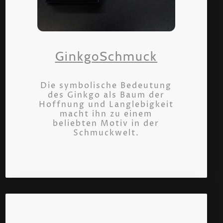
GinkgoSchmuck
Die symbolische Bedeutung
des Ginkgo als Baum der
Hoffnung und Langlebigkeit
macht ihn zu einem
beliebten Motiv in der
Schmuckwelt.