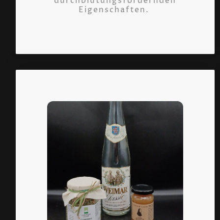
durchblutungsfördernden
Eigenschaften.