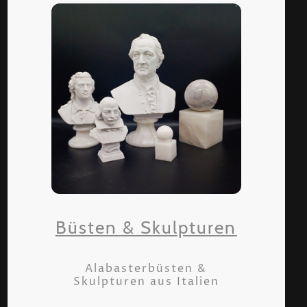
Büsten & Skulpturen
Alabasterbüsten &
Skulpturen aus Italien