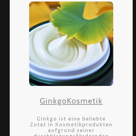
GinkgoKosmetik
Ginkgo ist eine beliebte
Zutat in Kosmetikprodukten
aufgrund seiner