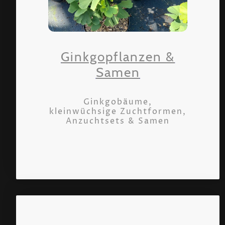
Ginkgopflanzen &
Samen
Ginkgobäume,
kleinwüchsige Zuchtformen,
Anzuchtsets & Samen