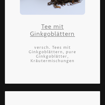
Tee mit
Ginkgoblättern
versch. Tees mit
Ginkgoblättern, pure
Ginkgoblätter,
Kräutermischungen