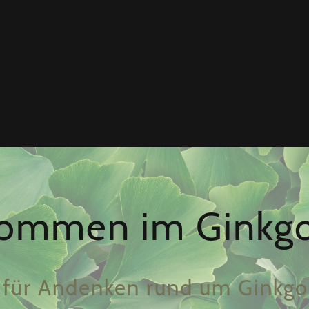
kommen im Ginkg
el für Andenken rund um Ginkg